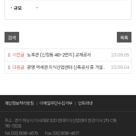
-
규모
검색
목록
이전글
노후관 (신장동 410-2번지) 교체공사
23.09.05
다음글
광명 역세권 지식산업센터 신축공사 중 가설배수시설공사
23.09.04
개인정보처리방침
이메일무단수집거부
인트라넷
주소 : 경기 하남시 미사대로 520 현대지식산업센터 한강미사 2차 C동
716~720호
Tel. 031) 8018-4675
Fax. 031) 8018-4677