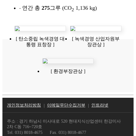
연간 총
275
그루 (CO
1,136 kg)
2
[ 탄소중립 녹색경영 대
[ 녹색경영 산업자원부
통령 표창장 ]
장관상 ]
[ 환경부장관상 ]
개인정보처리방침
이메일무단수집거부
인트라넷
주소 : 경기 하남시 미사대로 520 현대지식산업센터 한강미사
2차 C동 716~720호
Tel. 031) 8018-4675
Fax. 031) 8018-4677