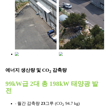
에너지 생산량 및 CO
감축량
2
99kW급 2대 총 198kW 태양광 발
전
월간 감축량
23
그루 (CO
94.7 kg)
2